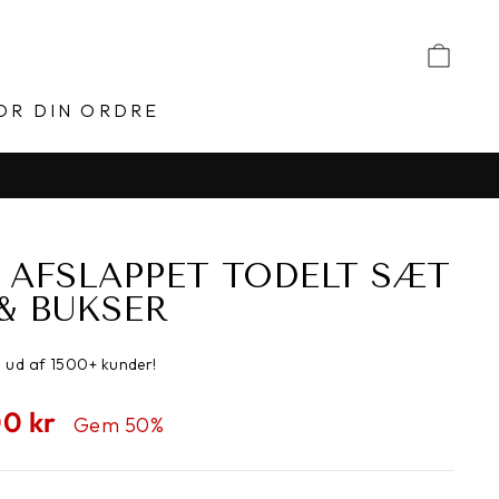
VO
OR DIN ORDRE
| AFSLAPPET TODELT SÆT
& BUKSER
,8 ud af 1500+ kunder!
spris
00 kr
Gem 50%