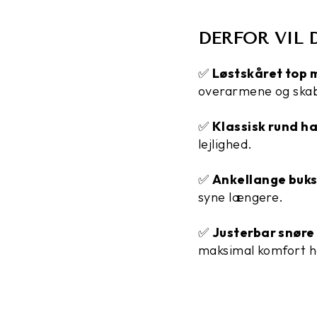
DERFOR VIL 
✅
Løstskåret top
overarmene og skab
✅
Klassisk rund h
lejlighed.
✅
Ankellange buk
syne længere.
✅
Justerbar snøre 
maksimal komfort h