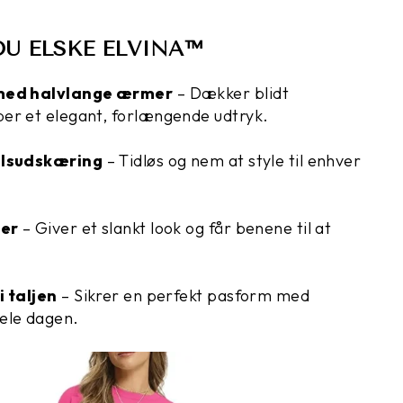
DU ELSKE ELVINA™
 med halvlange ærmer
– Dækker blidt
er et elegant, forlængende udtryk.
alsudskæring
– Tidløs og nem at style til enhver
ser
– Giver et slankt look og får benene til at
i taljen
– Sikrer en perfekt pasform med
ele dagen.