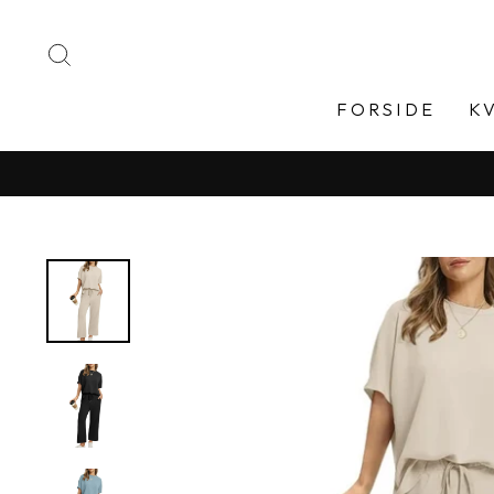
Gå
til
SØGE
indhold
FORSIDE
K