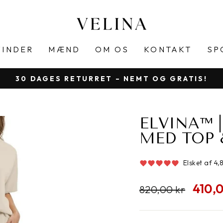
VINDER
MÆND
OM OS
KONTAKT
SP
30 DAGES RETURRET – NEMT OG GRATIS!
Sæt
diasshow
på
ELVINA™ 
pause
MED TOP 
Elsket af 4
Almindelig
Udsalg
410,
820,00 kr
pris