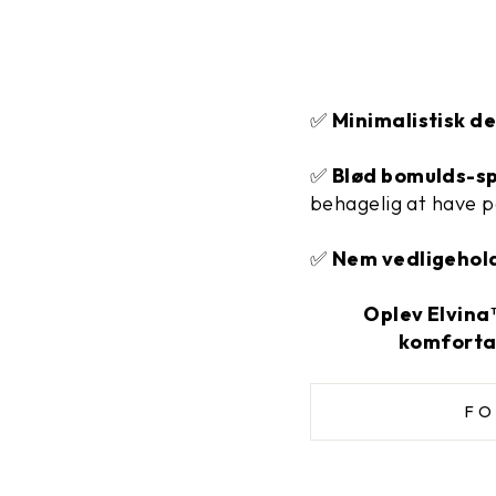
✅
Minimalistisk d
✅
Blød bomulds-s
behagelig at have p
✅
Nem vedligehol
Oplev Elvina™
komforta
FO