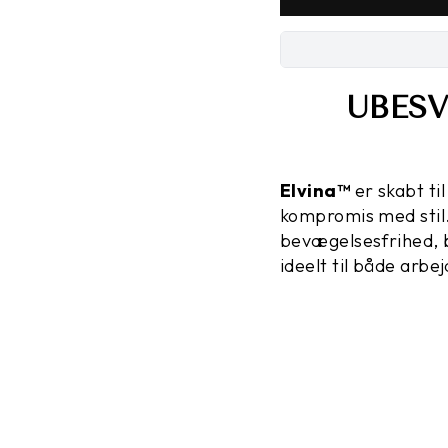
UBESV
Elvina™
er skabt ti
kompromis med stil.
bevægelsesfrihed, 
ideelt til både arbe